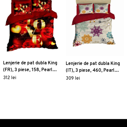
Lenjerie de pat dubla King
Lenjerie de pat dubla King
(FR), 3 piese, 158, Pearl
(IT), 3 piese, 460, Pearl
Home, Poliester Satinat
Home, Poliester Satinat
312 lei
309 lei