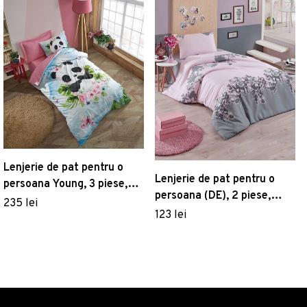
Lenjerie de pat pentru o
Lenjerie de pat pentru o
persoana Young, 3 piese,
persoana (DE), 2 piese,
160x220 cm, 100% bumbac
235 lei
Rodez - Powder, Eponj
123 lei
ranforce, Cotton Box, Jodi,
Home, 65% bumbac/35%
roz
poliester