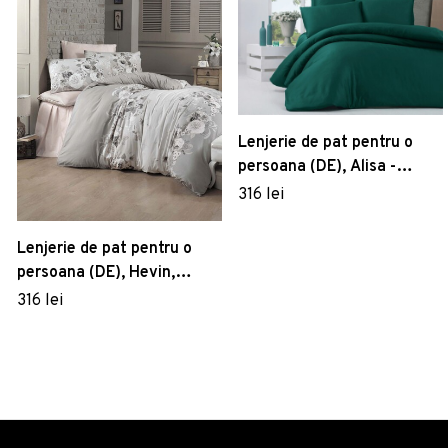
Lenjerie de pat pentru o
persoana (DE), Alisa -
Green, Victoria, Bumbac
316 lei
Satinat
Lenjerie de pat pentru o
persoana (DE), Hevin,
Victoria, Bumbac Satinat
316 lei