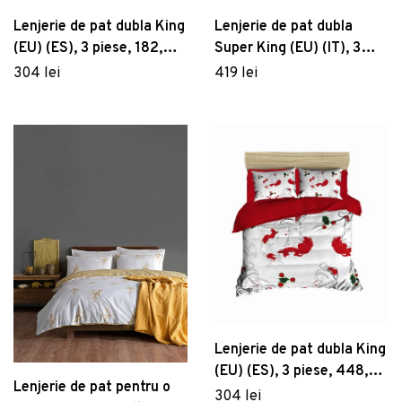
Lenjerie de pat dubla King
Lenjerie de pat dubla
(EU) (ES), 3 piese, 182,
Super King (EU) (IT), 3
Pearl Home, Poliester
piese, 212, Pearl Home,
304 lei
419 lei
Satinat
Poliester Satinat
Lenjerie de pat dubla King
(EU) (ES), 3 piese, 448,
Lenjerie de pat pentru o
Pearl Home, Poliester
304 lei