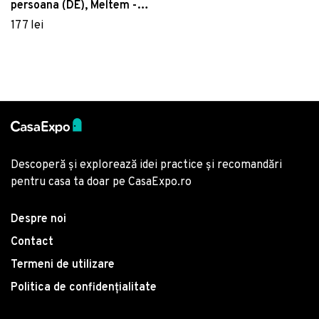
persoana (DE), Meltem -
Satinat
Yellow, Primacasa by
177 lei
Türkiz, Bumbac Ranforce
Descoperă și explorează idei practice și recomandări
pentru casa ta doar pe CasaExpo.ro
Despre noi
Contact
Termeni de utilizare
Politica de confidențialitate