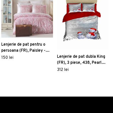
Lenjerie de pat pentru o
persoana (FR), Paisley -
Lenjerie de pat dubla King
Pink, Pearl Home, Bumbac
150 lei
(FR), 3 piese, 438, Pearl
Ranforce
Home, Poliester Satinat
312 lei