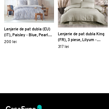
Lenjerie de pat dubla (EU)
Lenjerie de pat dubla King
(IT), Paisley - Blue, Pearl
(FR), 3 piese, Lilyum -
Home, Bumbac Ranforce
200 lei
Cappuccino, Kırlent Store,
317 lei
70% poliester/30%
bumbac