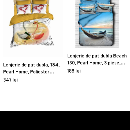
Lenjerie de pat dubla Beach
130, Pearl Home, 3 piese,
Lenjerie de pat dubla, 184,
200x220 cm, amestec
188 lei
Pearl Home, Poliester
bumbac, multicolor
Satinat
347 lei