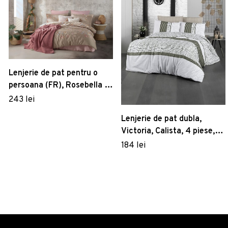
Lenjerie de pat pentru o
persoana (FR), Rosebella -
Pink, Primacasa by Türkiz,
243 lei
Bumbac Satinat
Lenjerie de pat dubla,
Victoria, Calista, 4 piese,
amestec bumbac, verde/gri
184 lei