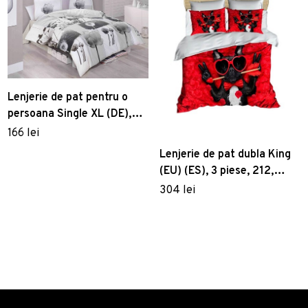
Lenjerie de pat pentru o
persoana Single XL (DE),
Florence, Victoria, Bumbac
166 lei
Ranforce
Lenjerie de pat dubla King
(EU) (ES), 3 piese, 212,
Pearl Home, Poliester
304 lei
Satinat