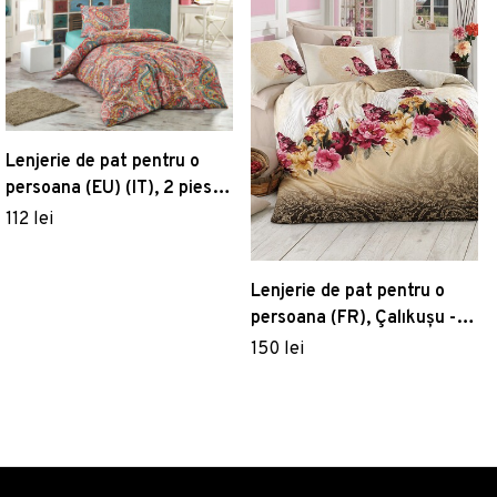
Lenjerie de pat pentru o
persoana (EU) (IT), 2 piese,
Gemos - Green, Eponj
112 lei
Home, 65% bumbac/35%
poliester
Lenjerie de pat pentru o
persoana (FR), Çalıkuşu -
Brown, Pearl Home,
150 lei
Bumbac Ranforce