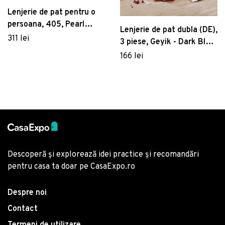
Lenjerie de pat pentru o
persoana, 405, Pearl
Lenjerie de pat dubla (DE),
Home, Poliester Satinat
311 lei
3 piese, Geyik - Dark Blue,
Eponj Home, 65%
166 lei
bumbac/35% poliester
Descoperă și explorează idei practice și recomandări
pentru casa ta doar pe CasaExpo.ro
Despre noi
Contact
Termeni de utilizare