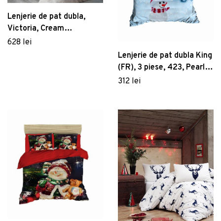
Lenjerie de pat dubla,
Victoria, Cream
121VCT63455, 3 piese,
628 lei
bumbac satinat, crem
Lenjerie de pat dubla King
(FR), 3 piese, 423, Pearl
Home, Poliester Satinat
312 lei