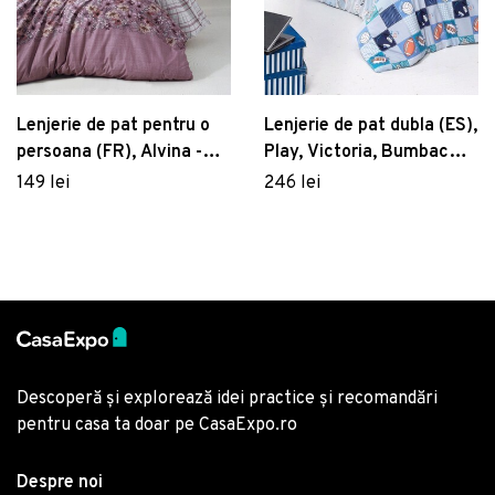
Lenjerie de pat pentru o
Lenjerie de pat dubla (ES),
persoana (FR), Alvina -
Play, Victoria, Bumbac
Rose, Victoria, Bumbac
Ranforce
149 lei
246 lei
Ranforce
Descoperă și explorează idei practice și recomandări
pentru casa ta doar pe CasaExpo.ro
Despre noi