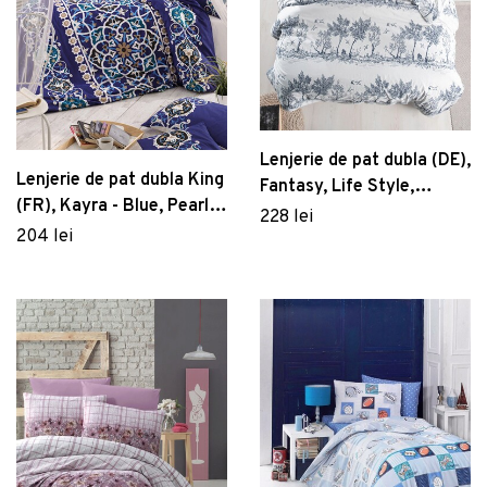
Lenjerie de pat dubla (DE),
Lenjerie de pat dubla King
Fantasy, Life Style,
(FR), Kayra - Blue, Pearl
Bumbac Ranforce
228 lei
Home, Bumbac Ranforce
204 lei