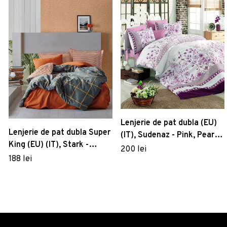
Lenjerie de pat dubla (EU)
Lenjerie de pat dubla Super
(IT), Sudenaz - Pink, Pearl
King (EU) (IT), Stark -
Home, Bumbac Ranforce
200 lei
Cinnamon, Cotton Box,
188 lei
Bumbac Ranforce