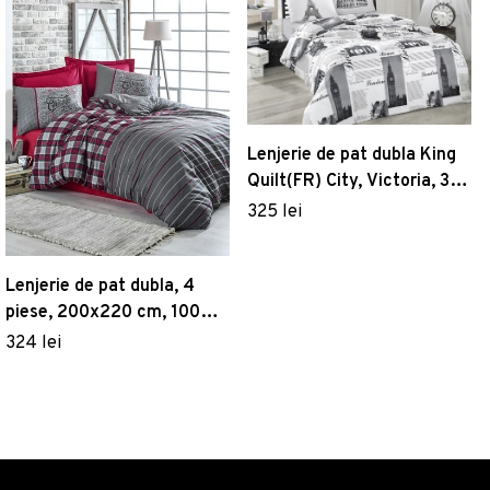
Lenjerie de pat dubla King
Quilt(FR) City, Victoria, 3
piese, 240x220 cm,
325 lei
bumbac ranforce,
multicolor
Lenjerie de pat dubla, 4
piese, 200x220 cm, 100%
bumbac ranforce, Cotton
324 lei
Box, Jonas, rosu claret