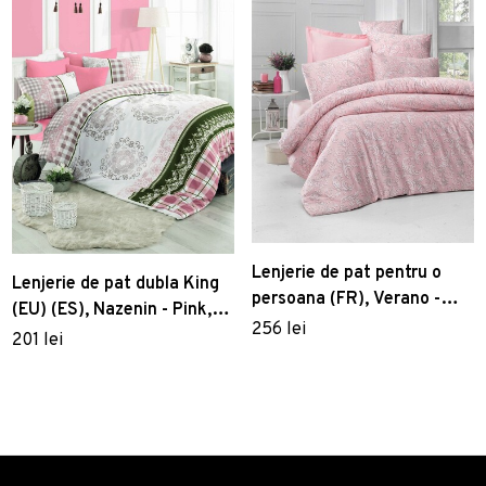
Lenjerie de pat pentru o
Lenjerie de pat dubla King
persoana (FR), Verano -
(EU) (ES), Nazenin - Pink,
Powder, Victoria, Bumbac
256 lei
Pearl Home, Bumbac
201 lei
Satinat
Ranforce