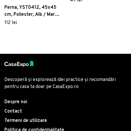
49 lei
Perna, YST0412, 45x45
cm, Poliester, Alb / Maro /
Crem / Albastru
112 lei
Descoperă și explorează idei practice și recomandări
pentru casa ta doar pe CasaExpo.ro
Despre noi
Contact
Termeni de utilizare
Politica de confidențialitate