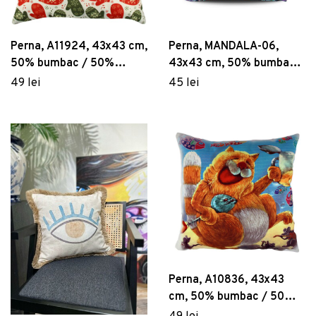
Perna, A11924, 43x43 cm,
Perna, MANDALA-06,
50% bumbac / 50%
43x43 cm, 50% bumbac /
poliester, Multicolor
50% poliester, Multicolor
49 lei
45 lei
Perna, A10836, 43x43
cm, 50% bumbac / 50%
poliester, Multicolor