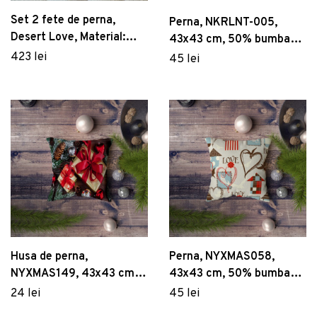
Set 2 fete de perna,
Perna, NKRLNT-005,
Desert Love, Material:
43x43 cm, 50% bumbac /
20% in, 80% poliester,
50% poliester, Multicolor
423 lei
45 lei
Coral închis / Verde /
Muștar / Galben
Husa de perna,
Perna, NYXMAS058,
NYXMAS149, 43x43 cm,
43x43 cm, 50% bumbac /
50% bumbac/50%
50% poliester, Multicolor
24 lei
45 lei
poliester, Multicolor