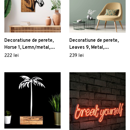
Decoratiune de perete,
Decoratiune de perete,
Horse 1, Lemn/metal,
Leaves 9, Metal,
Dimensiune: 48 x 57 cm,
Dimensiune: 70 x 49 cm,
222 lei
239 lei
Nuc / Negru
Negru