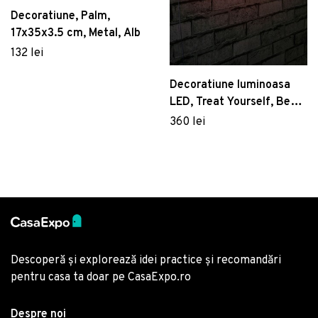
Decoratiune, Palm,
17x35x3.5 cm, Metal, Alb
132 lei
Decoratiune luminoasa
LED, Treat Yourself, Benzi
flexibile de neon, DC 12 V,
360 lei
Rosu
Descoperă și explorează idei practice și recomandări
pentru casa ta doar pe CasaExpo.ro
Despre noi