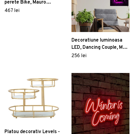
perete Bike, Mauro
Ferretti, 40x60 cm, fier,
467 lei
multicolor
Decoratiune luminoasa
LED, Dancing Couple, MDF,
60 LED-uri, Roz
256 lei
Platou decorativ Levels -