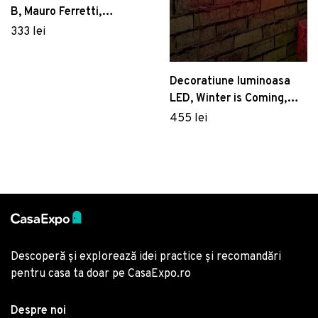
B, Mauro Ferretti,
36x22.5x27 cm, fier,
333 lei
auriu
Decoratiune luminoasa
LED, Winter is Coming,
Benzi flexibile de neon, DC
455 lei
12 V, Rosu
Descoperă și explorează idei practice și recomandări
pentru casa ta doar pe CasaExpo.ro
Despre noi