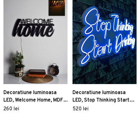
Decoratiune luminoasa
Decoratiune luminoasa
LED, Welcome Home, MDF,
LED, Stop Thinking Start
60 LED-uri, Galben
Drinking, Benzi flexibile de
260 lei
520 lei
neon, DC 12 V, Albastru