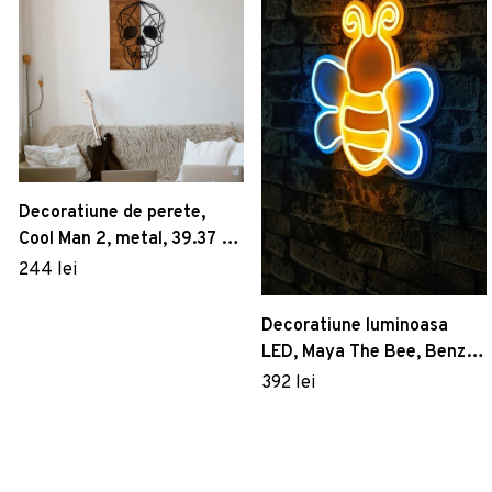
Decoratiune de perete,
Cool Man 2, metal, 39.37 x
50 cm, negru
244 lei
Decoratiune luminoasa
LED, Maya The Bee, Benzi
flexibile de neon, DC 12 V,
392 lei
Albastru/Galben