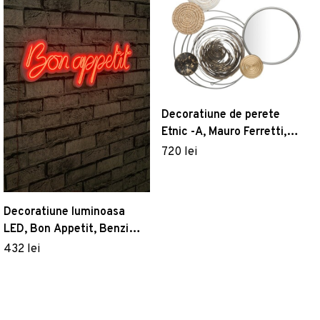
Decoratiune de perete
Etnic -A, Mauro Ferretti,
90x101.5 cm, fier,
720 lei
multicolor
Decoratiune luminoasa
LED, Bon Appetit, Benzi
flexibile de neon, DC 12 V,
432 lei
Rosu