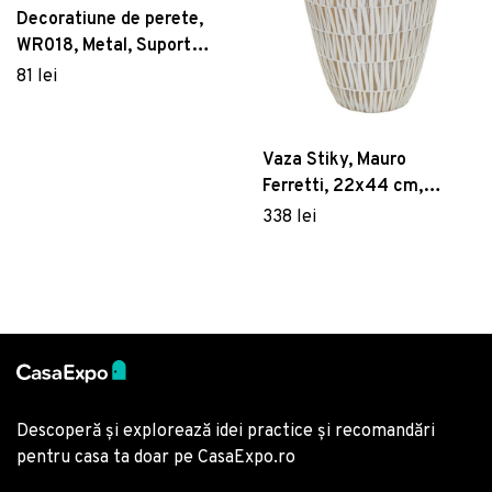
Decoratiune de perete,
WR018, Metal, Suport
lumanare, Negru
81 lei
Vaza Stiky, Mauro
Ferretti, 22x44 cm,
polirasina, auriu/alb
338 lei
Descoperă și explorează idei practice și recomandări
pentru casa ta doar pe CasaExpo.ro