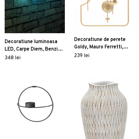
Decoratiune de perete
Decoratiune luminoasa
Goldy, Mauro Ferretti,
LED, Carpe Diem, Benzi
49.5 x 80 cm, fier,
239 lei
flexibile de neon, DC 12 V,
348 lei
multicolor
Albastru