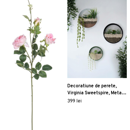
Decoratiune de perete,
Virginia Sweetspire, Metal ,
Fier, Negru/Alb/Verde
399 lei