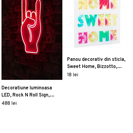
Panou decorativ din sticla,
Sweet Home, Bizzotto,
30x30 cm
18 lei
Decoratiune luminoasa
LED, Rock N Roll Sign,
Benzi flexibile de neon, DC
488 lei
12 V, Rosu