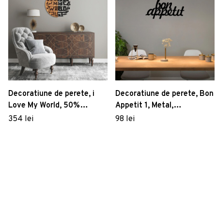
Decoratiune de perete, i
Decoratiune de perete, Bon
Love My World, 50%
Appetit 1, Metal,
lemn/50% metal, ø56 cm,
Dimensiune: 50 x 30 cm,
354 lei
98 lei
Nuc negru
Negru