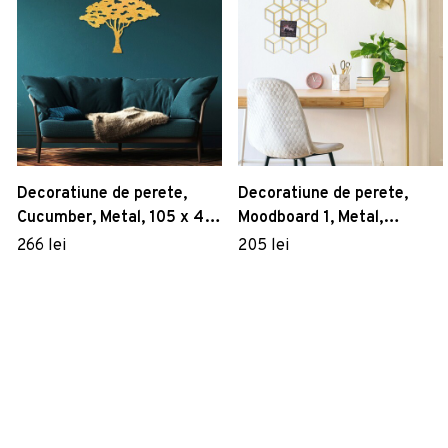
Decoratiune de perete,
Decoratiune de perete,
Cucumber, Metal, 105 x 46
Moodboard 1, Metal,
cm, Multicolor
Dimensiune: 45 x 60 cm,
266 lei
205 lei
Auriu