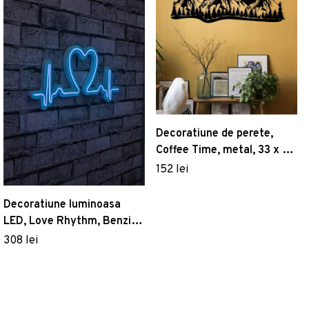
Decoratiune de perete,
Coffee Time, metal, 33 x 50
cm, negru
152 lei
Decoratiune luminoasa
LED, Love Rhythm, Benzi
flexibile de neon, DC 12 V,
308 lei
Albastru