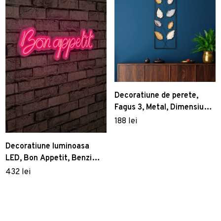
Decoratiune de perete,
Fagus 3, Metal, Dimensiune:
32 x 90 cm, Multicolor
188 lei
Decoratiune luminoasa
LED, Bon Appetit, Benzi
flexibile de neon, DC 12 V,
432 lei
Roz