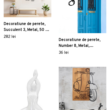
Decoratiune de perete,
Succulent 3, Metal, 50 x
50 cm, Negru
282 lei
Decoratiune de perete,
Number 8, Metal,
Dimensiune: 19 x 1,5 x 22
36 lei
cm, Negru