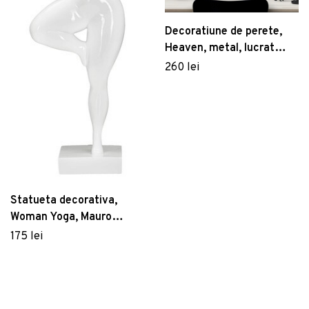
Decoratiune de perete,
Heaven, metal, lucrat
manual, 80 x 55 cm,
260 lei
multicolor
Statueta decorativa,
Woman Yoga, Mauro
Ferretti, 16 x 9 x 45.8 cm,
175 lei
polirasina, alb