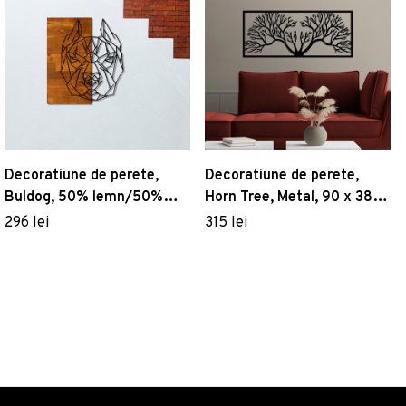
Decoratiune de perete,
Decoratiune de perete,
Buldog, 50% lemn/50%
Horn Tree, Metal, 90 x 38
metal, Dimensiune: 51 x 58
cm, Negru
296 lei
315 lei
cm, Nuc / Negru