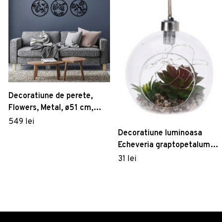
Decoratiune de perete,
Flowers, Metal, ø51 cm,
Negru
549 lei
Decoratiune luminoasa
Echeveria graptopetalum,
12x12 cm, polipropilena
31 lei