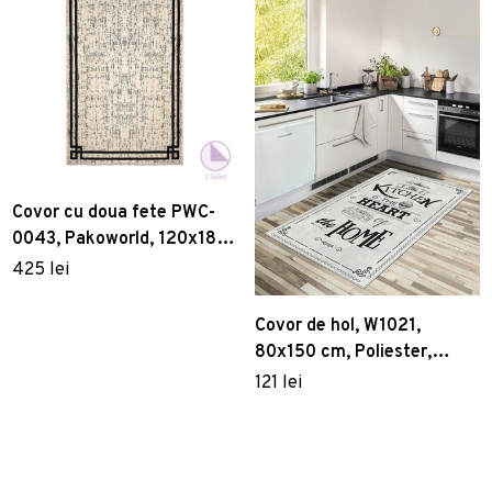
Covor cu doua fete PWC-
0043, Pakoworld, 120x180
cm, bumbac, bej/negru
425 lei
Covor de hol, W1021,
80x150 cm, Poliester,
Multicolor
121 lei