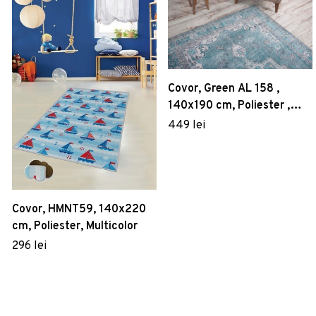
Covor, Green AL 158 ,
140x190 cm, Poliester ,
Multicolor
449 lei
Covor, HMNT59, 140x220
cm, Poliester, Multicolor
296 lei