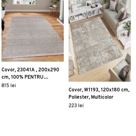
Covor, 23041A , 200x290
cm, 100% PENTRU
IUTĂ/CHEN, Crem
815 lei
Covor, W1193, 120x180 cm,
Poliester, Multicolor
223 lei