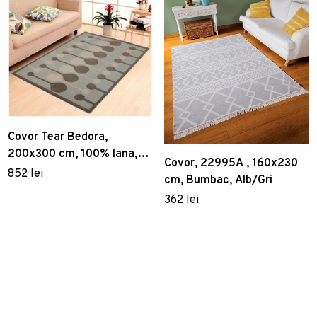
Covor Tear Bedora,
200x300 cm, 100% lana,
Covor, 22995A , 160x230
multicolor, finisat manual
852 lei
cm, Bumbac, Alb/Gri
362 lei