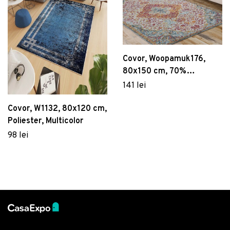
Covor, Woopamuk176,
80x150 cm, 70%
bumbac/30% poliester,
141 lei
Multicolor
Covor, W1132, 80x120 cm,
Poliester, Multicolor
98 lei