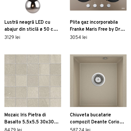
Lustră neagră LED cu
Plita gaz incorporabila
abajur din sticlă ø 50 cm
Franke Maris Free by Dror
Cipallone – CINQUE
FHMF 604 4G C cu 4
3129 lei
3054 lei
arzatoare 60x51cm
gratare fonta Oyster
Mozaic Iris Pietra di
Chiuveta bucatarie
Basalto 5.5x5.5 30x30cm
compozit Deante Corio
Beige
nisip mat
84.79 lei
587.24 lei