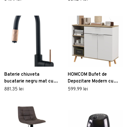
Baterie chiuveta
HOMCOM Bufet de
bucatarie negru mat cu
Depozitare Modern cu
conexiune la filtru de apa
Sertar, Usi cu Inchidere cu
881.35 lei
599.99 lei
Deante Aster
Amortizare, 3
Compartimente Deschise
si Rafturi Reglabile, Dulap
de Bucatarie Alb