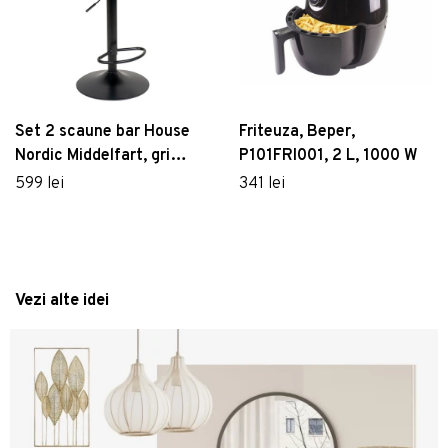
Set 2 scaune bar House
Friteuza, Beper,
Nordic Middelfart, gri
P101FRI001, 2 L, 1000 W
închis
599 lei
341 lei
Vezi alte idei