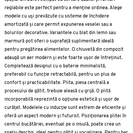
Dulapuri baie suspendate
Măsuțe de grădină
reglabile este perfect pentru a menține ordinea. Alege
Vezi Mobilier
Cuiere și suporturi baie
modele cu uși prevăzute cu sisteme de închidere
Vezi Servirea mesei
Sisteme montaj baie
amortizată și care permit expunerea veselei sau a
Vezi Grădină
Seturi mobilier baie
Birou cu blat alb cu înălțime ajustabilă
bolurilor decorative. Variantele cu blat din lemn sau
Rafturi și organizatoare baie
80x160 cm Downey – Germania
marmură pot oferi o suprafață suplimentară ideală
Cutit curatare legume Paderno seria 48280
2.539 lei
Panouri și uși pentru duș
18.5cm negru
pentru pregătirea alimentelor. O chiuvetă din compozit
Corp de iluminat pentru exterior LED de
53 lei
adaugă un aer modern și este foarte ușor de întreținut.
Seturi baie completă
perete (înălțime 25 cm) Rhine – Trio
Completează designul cu o baterie minimalistă,
494 lei
preferabil cu funcție retractabilă, pentru un plus de
confort și practicabilitate. Plita, piesa centrală a
Vezi Baie
procesului de gătit, trebuie aleasă cu grijă. O plită
incorporabilă reprezintă o opțiune estetică și ușor de
curățat. Modelele cu inducție sunt extrem de eficiente și
Cabina de dus Walk-In SanSwiss Easy SHADE
STR4P 90cm sticla securizata sablata 8mm
oferă un aspect modern și futurist. Poziționarea plitei în
2.211 lei
centrul bucătăriei, eventual pe o insulă, poate crea un
spațiu deschis, ideal pentru gătit și socializare. Pentru bar