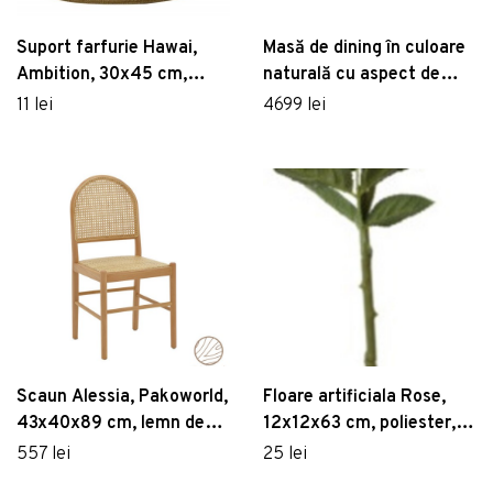
Suport farfurie Hawai,
Masă de dining în culoare
Ambition, 30x45 cm,
naturală cu aspect de
plastic, auriu
lemn de stejar 80x160 cm
11 lei
4699 lei
Herringbone – Hübsch
Scaun Alessia, Pakoworld,
Floare artificiala Rose,
43x40x89 cm, lemn de
12x12x63 cm, poliester,
fag/polietilena, natural
roz delicat
557 lei
25 lei