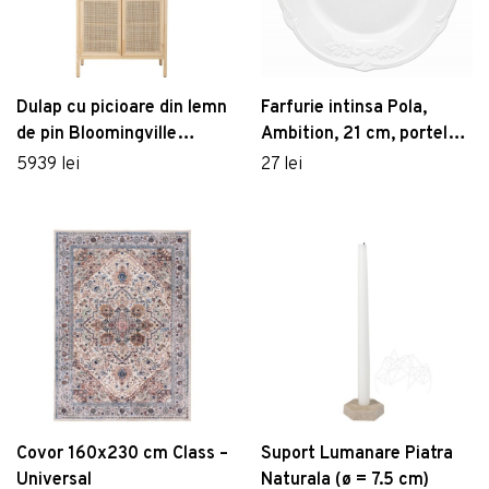
Dulap cu picioare din lemn
Farfurie intinsa Pola,
de pin Bloomingville
Ambition, 21 cm, portelan,
Mariana, natural
alb
5939 lei
27 lei
Covor 160x230 cm Class –
Suport Lumanare Piatra
Universal
Naturala (ø = 7.5 cm)