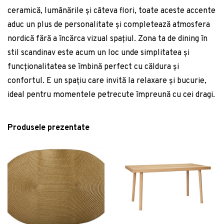
Dulapuri baie suspendate
Măsuțe de grădină
ceramică, lumânările și câteva flori, toate aceste accente
Vezi Mobilier
Cuiere și suporturi baie
aduc un plus de personalitate și completează atmosfera
Vezi Servirea mesei
Sisteme montaj baie
nordică fără a încărca vizual spațiul. Zona ta de dining în
Vezi Grădină
Seturi mobilier baie
stil scandinav este acum un loc unde simplitatea și
Birou cu blat alb cu înălțime ajustabilă
Rafturi și organizatoare baie
funcționalitatea se îmbină perfect cu căldura și
80x160 cm Downey – Germania
Cutit curatare legume Paderno seria 48280
confortul. E un spațiu care invită la relaxare și bucurie,
2.539 lei
Panouri și uși pentru duș
18.5cm negru
Corp de iluminat pentru exterior LED de
ideal pentru momentele petrecute împreună cu cei dragi.
53 lei
Seturi baie completă
perete (înălțime 25 cm) Rhine – Trio
494 lei
Produsele prezentate
Vezi Baie
Cabina de dus Walk-In SanSwiss Easy SHADE
STR4P 90cm sticla securizata sablata 8mm
2.211 lei