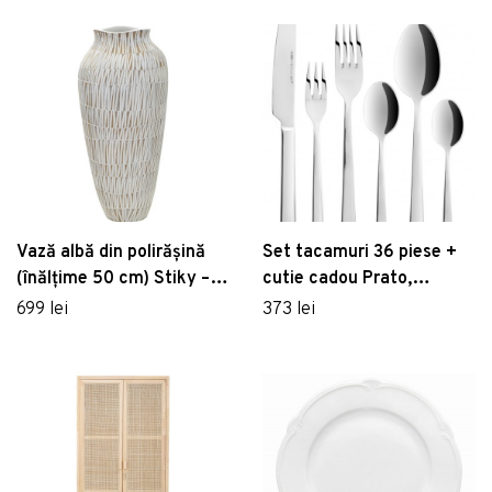
Vază albă din polirășină
Set tacamuri 36 piese +
(înălțime 50 cm) Stiky –
cutie cadou Prato,
Mauro Ferretti
Ambition, inox
699 lei
373 lei