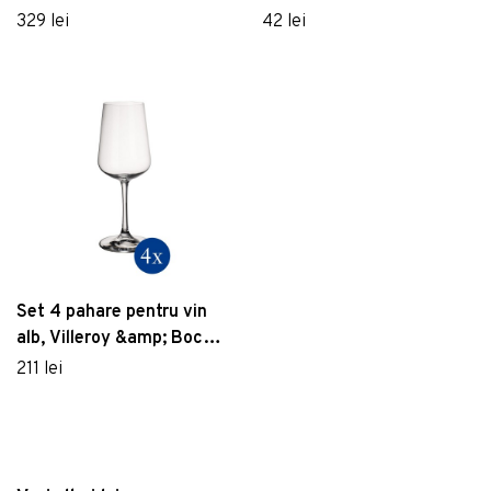
329 lei
42 lei
Set 4 pahare pentru vin
alb, Villeroy &amp; Boch,
Ovid, 380 ml, sticla cristal
211 lei