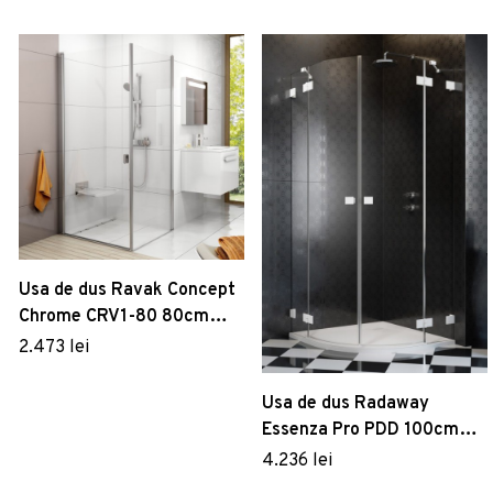
Usa de dus Ravak Concept
Chrome CRV1-80 80cm
crom mat
2.473 lei
Usa de dus Radaway
Essenza Pro PDD 100cm
orientare dreapta alb mat
4.236 lei