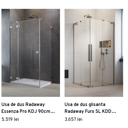
Usa de dus Radaway
Usa de dus glisanta
Essenza Pro KDJ 90cm
Radaway Furo SL KDD
deschidere stanga nickel
90cm deschidere dreapta
5.519 lei
3.657 lei
periat
nickel periat