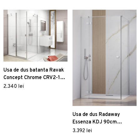
Usa de dus batanta Ravak
Concept Chrome CRV2-120
120cm crom lucios
2.340 lei
Usa de dus Radaway
Essenza KDJ 90cm
deschidere stanga profil
3.392 lei
crom lucios