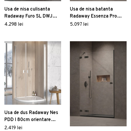
Usa de nisa batanta
Usa de nisa culisanta
Radaway Essenza Pro
Radaway Furo SL DWJ
DWJ 120cm deschidere
90cm deschidere stanga
5.097 lei
4.298 lei
stanga gunmetal periat
gunmetal periat
Usa de dus Radaway Nes
PDD I 80cm orientare
dreapta
2.419 lei