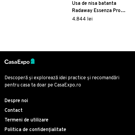
Usa de nisa batanta
Radaway Essenza Pro
DWJ 100cm deschidere
4.844 lei
stanga gunmetal periat
Descoperă și explorează idei practice și recomandări
pentru casa ta doar pe CasaExpo.ro
Despre noi
Contact
Termeni de utilizare
Politica de confidențialitate