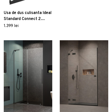
Usa de dus culisanta Ideal
Standard Connect 2
80cm sticla 6mm tratata
1.399 lei
IdealClean profil negru
mat