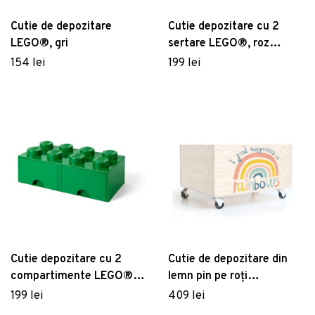
Cutie de depozitare
Cutie depozitare cu 2
LEGO®, gri
sertare LEGO®, roz
deschis
154 lei
199 lei
Cutie depozitare cu 2
Cutie de depozitare din
compartimente LEGO®,
lemn pin pe roți
verde
Folkifreckles Rainbow
199 lei
409 lei