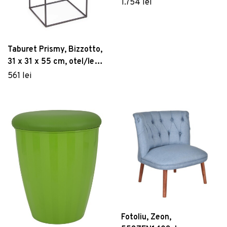
1.754 lei
Taburet Prismy, Bizzotto,
31 x 31 x 55 cm, otel/lemn
de brad
561 lei
Fotoliu, Zeon,