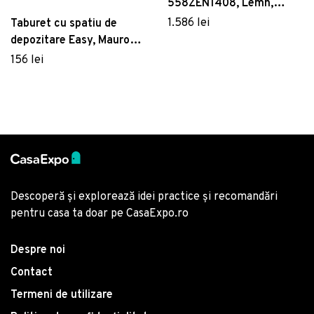
558ZEN1408, Lemn,
Albastru indigo
1.586 lei
Taburet cu spatiu de
depozitare Easy, Mauro
Ferretti, Ø 38x45 cm,
156 lei
poliuretan
Descoperă și explorează idei practice și recomandări
pentru casa ta doar pe CasaExpo.ro
Despre noi
Contact
Termeni de utilizare