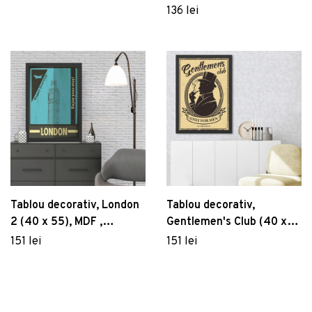
Natural
136 lei
Tablou decorativ, London
Tablou decorativ,
2 (40 x 55), MDF ,
Gentlemen's Club (40 x
Polistiren, Turcoaz/Negru
55), MDF , Polistiren,
151 lei
151 lei
Galben/Negru