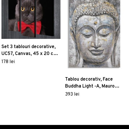
Set 3 tablouri decorative,
UC57, Canvas, 45 x 20 cm,
Multicolor
178 lei
Tablou decorativ, Face
Buddha Light -A, Mauro
Ferretti, 80 x 120 cm,
393 lei
canvas imprimat si
pictat/lemn de pin,
multicolor