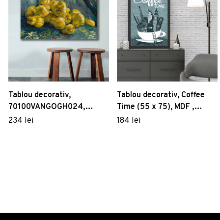
Tablou decorativ,
Tablou decorativ, Coffee
70100VANGOGH024,
Time (55 x 75), MDF ,
Canvas , Lemn, Multicolor
Polistiren, Multicolor
234 lei
184 lei