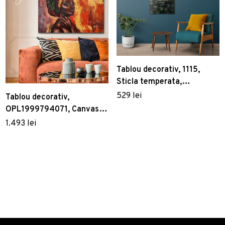
Tablou decorativ, 1115,
Sticla temperata,
Dimensiune: 60 x 60 cm,
529 lei
Tablou decorativ,
Multicolor
OPL1999794071, Canvas,
Cadru: 100% LEMN
1.493 lei
(grosime: 3 cm), Multicolor