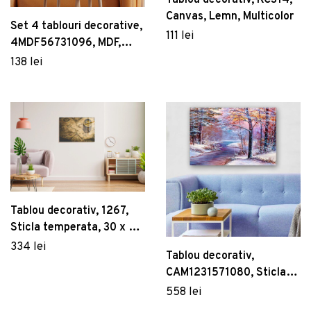
Canvas, Lemn, Multicolor
Set 4 tablouri decorative,
111 lei
4MDF56731096, MDF,
Imprimat UV, Multicolor
138 lei
Tablou decorativ, 1267,
Sticla temperata, 30 x 45
cm, Multicolor
334 lei
Tablou decorativ,
CAM1231571080, Sticla
temperata, 70 x 100 cm,
558 lei
Multicolor