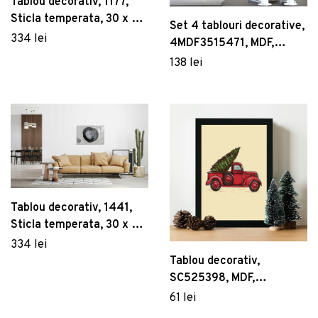
Tablou decorativ, 1177,
Sticla temperata, 30 x 45
Set 4 tablouri decorative,
cm, Multicolor
334 lei
4MDF3515471, MDF,
Imprimat UV, Multicolor
138 lei
Tablou decorativ, 1441,
Sticla temperata, 30 x 45
cm, Multicolor
334 lei
Tablou decorativ,
SC525398, MDF,
Dimensiune: 24 x 29 cm,
61 lei
Multicolor