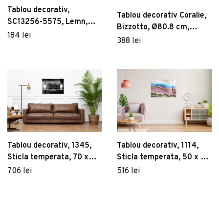
Tablou decorativ,
Tablou decorativ Coralie,
SC13256-5575, Lemn,
Bizzotto, Ø80.8 cm,
Polistiren, Multicolor
184 lei
canvas pictat in
388 lei
ulei/aluminiu
Tablou decorativ, 1345,
Tablou decorativ, 1114,
Sticla temperata, 70 x
Sticla temperata, 50 x 70
100 cm, Multicolor
cm, Multicolor
706 lei
516 lei