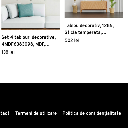
Tablou decorativ, 1285,
Sticla temperata,
Set 4 tablouri decorative,
Dimensiune: 45 x 65 cm,
502 lei
4MDF6383098, MDF,
Multicolor
Imprimat UV, Multicolor
138 lei
tact
Termeni de utilizare
Politica de confidențialitate