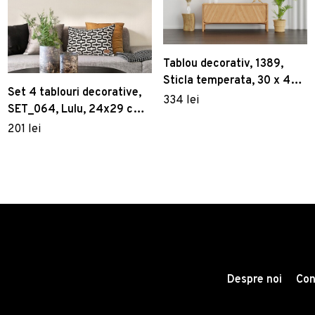
Tablou decorativ, 1389,
Sticla temperata, 30 x 45
Set 4 tablouri decorative,
cm, Multicolor
334 lei
SET_064, Lulu, 24x29 cm,
plastic
201 lei
Despre noi
Con