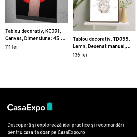
Tablou decorativ, KC091,
Canvas, Dimensiune: 45 x
Tablou decorativ, TD058,
45 cm, Multicolor
Lemn, Desenat manual,
111 lei
Natural
136 lei
Descoperă și explorează idei practice și recomandări
pentru casa ta doar pe CasaExpo.ro