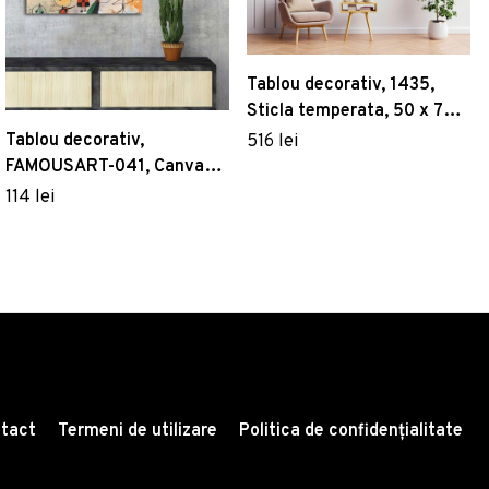
Tablou decorativ, 1435,
Sticla temperata, 50 x 70
cm, Multicolor
Tablou decorativ,
516 lei
FAMOUSART-041, Canvas,
Dimensiune: 45 x 70 cm,
114 lei
Multicolor
tact
Termeni de utilizare
Politica de confidențialitate