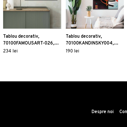
Tablou decorativ,
Tablou decorativ,
70100FAMOUSART-026,
70100KANDINSKY004,
Canvas, 70 x 100 cm,
Canvas , Lemn, Multicolor
234 lei
190 lei
Multicolor
Despre noi
Con