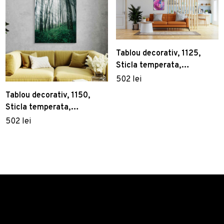
Tablou decorativ, 1125,
Sticla temperata,
Dimensiune: 45 x 65 cm,
502 lei
Multicolor
Tablou decorativ, 1150,
Sticla temperata,
Dimensiune: 45 x 65 cm,
502 lei
Multicolor