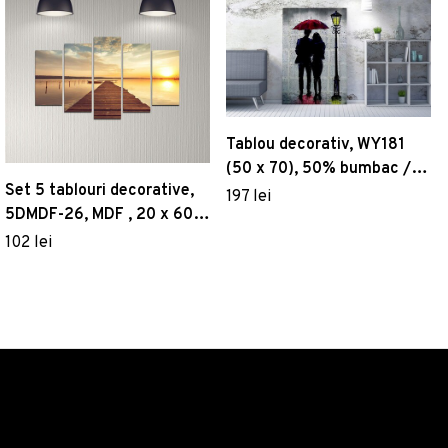
Tablou decorativ, WY181
(50 x 70), 50% bumbac /
Set 5 tablouri decorative,
50% poliester, Canvas
197 lei
5DMDF-26, MDF , 20 x 60
imprimat, Multicolor
cm, Multicolor
102 lei