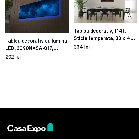
Tablou decorativ, 1141,
Sticla temperata, 30 x 45
Tablou decorativ cu lumina
cm, Multicolor
334 lei
LED, 3090NASA-017,
Canvas, 30 x 90 cm,
202 lei
Multicolor