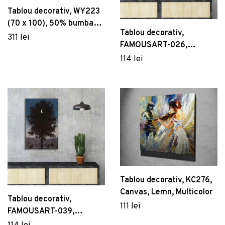
Tablou decorativ, WY223
(70 x 100), 50% bumbac /
Tablou decorativ,
50% poliester, Canvas
311 lei
FAMOUSART-026,
imprimat, Multicolor
Canvas, Dimensiune: 45 x
114 lei
70 cm, Multicolor
Tablou decorativ, KC276,
Canvas, Lemn, Multicolor
Tablou decorativ,
111 lei
FAMOUSART-039,
Canvas, Dimensiune: 45 x