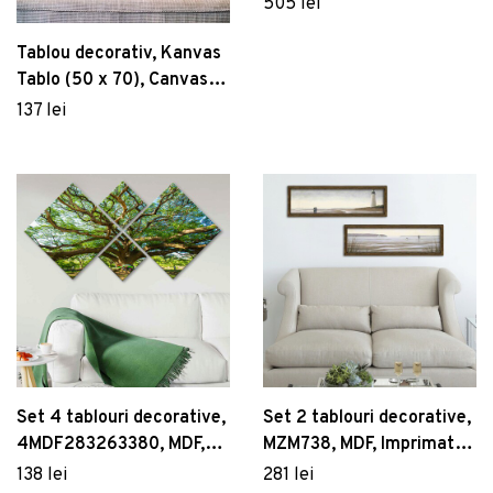
505 lei
Tablou decorativ, Kanvas
Tablo (50 x 70), Canvas,
Lemn, Multicolor
137 lei
Set 4 tablouri decorative,
Set 2 tablouri decorative,
4MDF283263380, MDF,
MZM738, MDF, Imprimat
Imprimat UV, Multicolor
UV, Multicolor
138 lei
281 lei