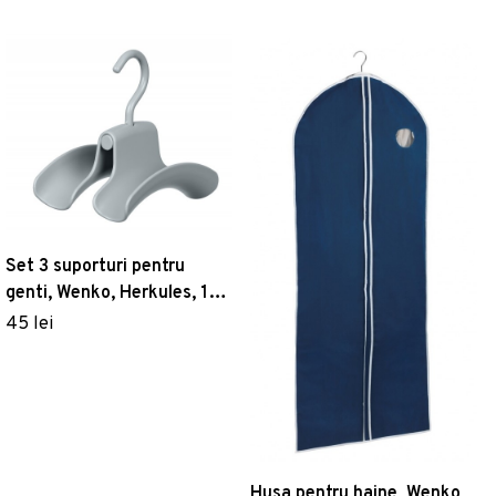
Set 3 suporturi pentru
genti, Wenko, Herkules, 14
x 9 x 12.5 cm, plastic
45 lei
Husa pentru haine, Wenko,