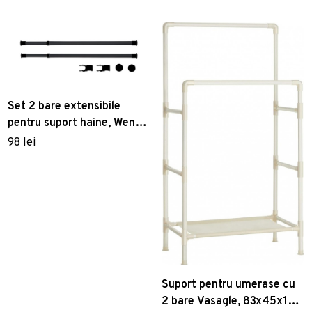
Set 2 bare extensibile
pentru suport haine, Wenko
Herkules Twin, 75-120 cm,
98 lei
otel/plastic, negru
Suport pentru umerase cu
2 bare Vasagle, 83x45x157