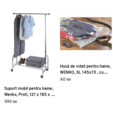
Husă de vidat pentru haine,
WENKO, XL 145x70 , cu
suport de agățat
40 lei
Suport mobil pentru haine,
Wenko, Profi, 121 x 185 x 52
cm, metal/polipropilena
590 lei