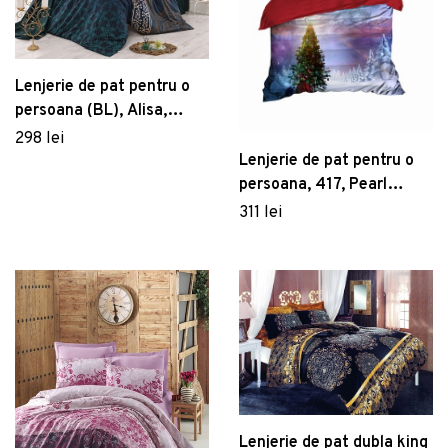
Lenjerie de pat pentru o
persoana (BL), Alisa,
Victoria, Bumbac Satinat
298 lei
Lenjerie de pat pentru o
persoana, 417, Pearl
Home, Poliester Satinat
311 lei
Lenjerie de pat dubla king