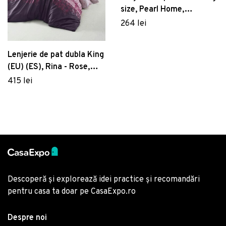
size, Pearl Home,
172PRL68420, 3 piese,
264 lei
amestec bumbac,
multicolor
Lenjerie de pat dubla King
(EU) (ES), Rina - Rose,
Victoria, Bumbac Satinat
415 lei
Descoperă și explorează idei practice și recomandări
pentru casa ta doar pe CasaExpo.ro
Despre noi