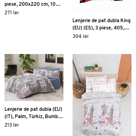
piese, 200x220 cm, 100%
bumbac ranforce, Cotton
271 lei
Box, Jose, albastru
Lenjerie de pat dubla King
(EU) (ES), 3 piese, 405,
Pearl Home, Poliester
304 lei
Satinat
Lenjerie de pat dubla (EU)
(IT), Palm, Türkiz, Bumbac
Ranforce
213 lei