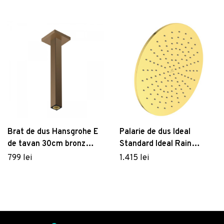
Brat de dus Hansgrohe E
Palarie de dus Ideal
de tavan 30cm bronz
Standard Ideal Rain
periat
Round 300x300 auriu
799 lei
1.415 lei
periat