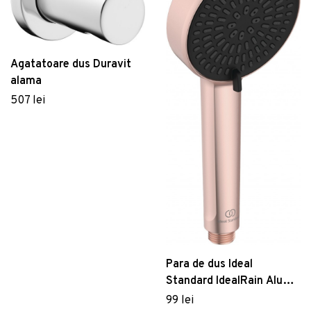
Agatatoare dus Duravit
alama
507 lei
Para de dus Ideal
Standard IdealRain Alu+
cu 2 jeturi rose
99 lei