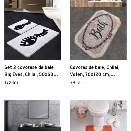
Set 2 covorase de baie
Covoras de baie, Chilai,
Big Eyes, Chilai, 50x60
Voten, 70x120 cm,
cm/60x100 cm, alb/negru
Poliester, Multicolor
172 lei
79 lei