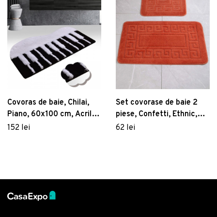
Covoras de baie, Chilai,
Set covorase de baie 2
Piano, 60x100 cm, Acril,
piese, Confetti, Ethnic,
Alb/Negru
Polipropilena, Portocaliu
152 lei
62 lei