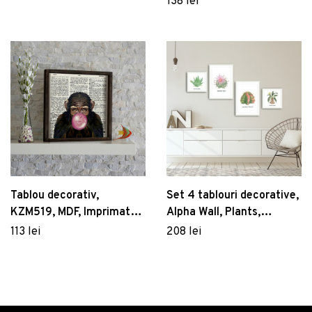
138 lei
Tablou decorativ,
Set 4 tablouri decorative,
KZM519, MDF, Imprimat
Alpha Wall, Plants,
UV, Maro / Alb / Negru /
30x30/35x50 cm
113 lei
208 lei
Roz / Gri