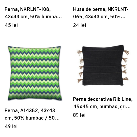
Perna, NKRLNT-108,
Husa de perna, NKRLNT-
43x43 cm, 50% bumbac /
065, 43x43 cm, 50%
50% poliester, Multicolor
bumbac / 50% poliester,
45 lei
24 lei
Multicolor
Perna decorativa Rib Line,
45x45 cm, bumbac, gri
Perna, A14382, 43x43
inchis
89 lei
cm, 50% bumbac / 50%
poliester, Multicolor
49 lei