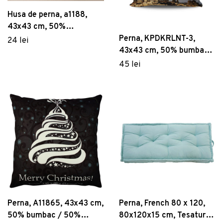
Husa de perna, a1188,
43x43 cm, 50%
bumbac/50% poliester,
Perna, KPDKRLNT-3,
24 lei
Multicolor
43x43 cm, 50% bumbac /
50% poliester, Multicolor
45 lei
Perna, A11865, 43x43 cm,
Perna, French 80 x 120,
50% bumbac / 50%
80x120x15 cm, Tesatura