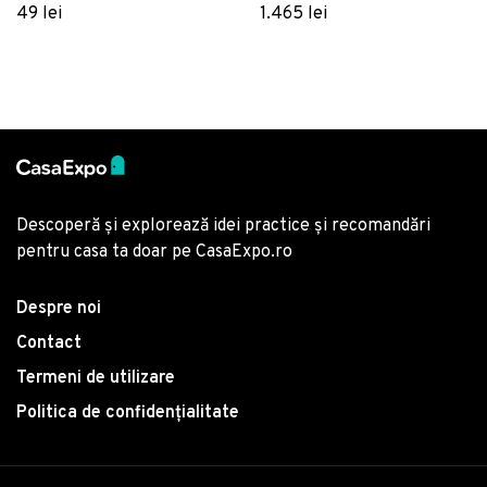
poliester, Multicolor
Panama, Verde menta
49 lei
1.465 lei
Descoperă și explorează idei practice și recomandări
pentru casa ta doar pe CasaExpo.ro
Despre noi
Contact
Termeni de utilizare
Politica de confidențialitate