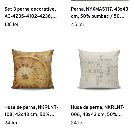
Set 3 perne decorative,
Perna, NYXMAS117, 43x43
AC-4235-4102-4236,
cm, 50% bumbac / 50%
50% bumbac / 50%
poliester, Multicolor
136 lei
45 lei
poliester, Multicolor
Husa de perna, NKRLNT-
Husa de perna, NKRLNT-
108, 43x43 cm, 50%
006, 43x43 cm, 50%
bumbac / 50% poliester,
bumbac / 50% poliester,
24 lei
24 lei
Multicolor
Multicolor