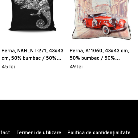
Perna, NKRLNT-271, 43x43
Perna, A11060, 43x43 cm,
cm, 50% bumbac / 50%
50% bumbac / 50%
poliester, Multicolor
poliester, Multicolor
45 lei
49 lei
tact
Termeni de utilizare
Politica de confidențialitate