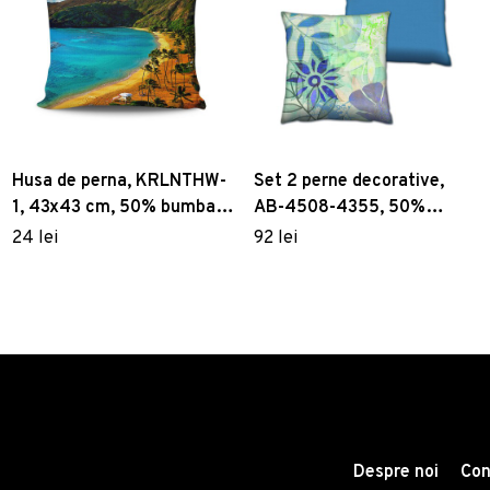
Husa de perna, KRLNTHW-
Set 2 perne decorative,
1, 43x43 cm, 50% bumbac
AB-4508-4355, 50%
/ 50% poliester, Multicolor
bumbac / 50% poliester,
24 lei
92 lei
Multicolor
Despre noi
Con