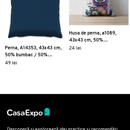
Husa de perna, a1089,
43x43 cm, 50%
bumbac/50% poliester,
Perna, A14353, 43x43 cm,
24 lei
Multicolor
50% bumbac / 50%
poliester, Multicolor
49 lei
Descoperă și explorează idei practice și recomandări