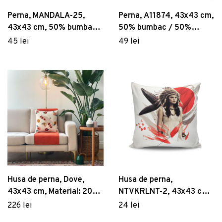
Perna, MANDALA-25,
Perna, A11874, 43x43 cm,
43x43 cm, 50% bumbac /
50% bumbac / 50%
50% poliester, Multicolor
poliester, Multicolor
45 lei
49 lei
Husa de perna, Dove,
Husa de perna,
43x43 cm, Material: 20%
NTVKRLNT-2, 43x43 cm,
in, 80% poliester, Roz /
50% bumbac / 50%
226 lei
24 lei
Roșu / Verde Azur
poliester, Multicolor