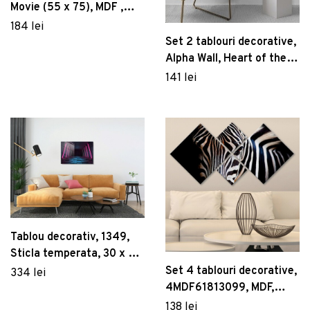
Movie (55 x 75), MDF ,
Polistiren, Multicolor
184 lei
Set 2 tablouri decorative,
Alpha Wall, Heart of the
Mountain, 36x51 cm
141 lei
Tablou decorativ, 1349,
Sticla temperata, 30 x 45
cm, Multicolor
Set 4 tablouri decorative,
334 lei
4MDF61813099, MDF,
Imprimat UV, Multicolor
138 lei