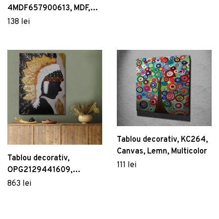
4MDF657900613, MDF,
Imprimat UV, Multicolor
138 lei
Tablou decorativ, KC264,
Canvas, Lemn, Multicolor
Tablou decorativ,
111 lei
OPG2129441609,
Canvas, Cadru: 100%
863 lei
LEMN (grosime: 3 cm),
Multicolor