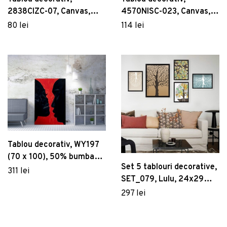
2838CIZC-07, Canvas,
4570NISC-023, Canvas,
Dimensiune: 28 x 38 cm,
Lemn, Auriu
80 lei
114 lei
Multicolor
Tablou decorativ, WY197
(70 x 100), 50% bumbac /
Set 5 tablouri decorative,
50% poliester, Canvas
311 lei
SET_079, Lulu, 24x29
imprimat, Multicolor
cm/34x44 cm, plastic
297 lei